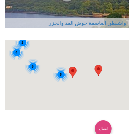
واشنطن العاصمة حوض المد والجزر
2
4
5
5
اتصال