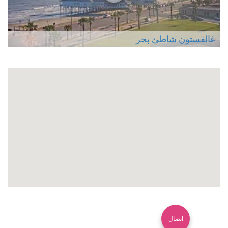
غالفستون شاطئ بحر
اتصال