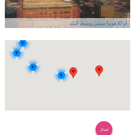
أوكلاهوما سيتي وسط البلد
2
4
5
5
اتصال