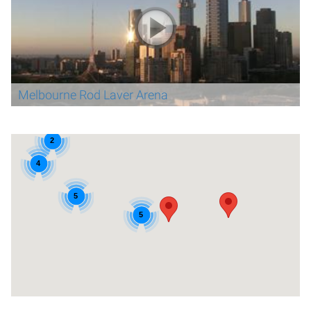
Melbourne Rod Laver Arena
2
4
5
5