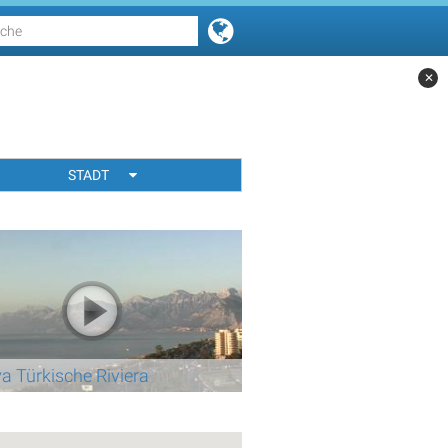
✕
STADT
a Türkische Riviera