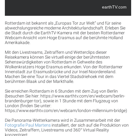
earthTV.com
Rotterdam ist bekannt als „Europas Tor zur Welt“ und für seine
abwechslungsreiche moderne Architekturlandschaft. Erleben Sie
die Stadt durch die EarthTV-Kamera mit der besten Rotterdamer
Webcam-Ansicht vom Hoge Erasmus auf die berühmte Holland
Amerikakade.
Mit den Livestreams, Zeitraffern und Wetterclips dieser
Reisekamera können Sie virtuell einige der berühmtesten
Sehenswürdigkeiten von Rotterdam in Gehweite des
Wolkenkratzers Hoge Erasmus erkunden. Von der Rotterdamer
Innenstadt zur Erasmusbrücke und zur Insel Noordereiland.
Machen Sie eine Tour in das Viertel Stadsdriehoek mit dem
berühmten Blaak und der Markthalle.
Sie erreichen Rotterdam in 6 Stunden mit dem Zug von Berlin
(besuchen Sie hier: https://www.earthtv.com/en/webcam/berlin-
brandenburger-tor), sowie in 1 Stunde mit dem Flugzeug von
London (finden Sie unter:
https://www.earthtv.com/en/webcam/london-millennium-bridge)
Die Panorama-Wetterkamera wird in Zusammenarbeit mit der
Fotografie Paul Martens
installiert, der sich auf die Produktion von
Videos, Zeitraffern, Livestreams und 360° Virtual Reality
konzentriert.