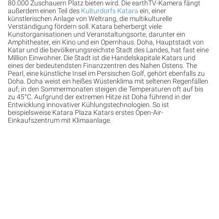
80.000 Zuschauern Platz bieten wird. Die earthTV-Kamera fängt
außerdem einen Teil des
Kulturdorfs Katara
ein, einer
künstlerischen Anlage von Weltrang, die multikulturelle
Verständigung fördern soll. Katara beherbergt viele
Kunstorganisationen und Veranstaltungsorte, darunter ein
Amphitheater, ein Kino und ein Opernhaus. Doha, Hauptstadt von
Katar und die bevölkerungsreichste Stadt des Landes, hat fast eine
Million Einwohner. Die Stadt ist die Handelskapitale Katars und
eines der bedeutendsten Finanzzentren des Nahen Ostens. The
Pearl, eine künstliche Insel im Persischen Golf, gehört ebenfalls zu
Doha. Doha weist ein heißes Wüstenklima mit seltenen Regenfällen
auf; in den Sommermonaten steigen die Temperaturen oft auf bis
zu 45°C. Aufgrund der extremen Hitze ist Doha führend in der
Entwicklung innovativer Kühlungstechnologien. So ist
beispielsweise Katara Plaza Katars erstes Open-Air-
Einkaufszentrum mit Klimaanlage.