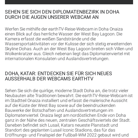
SEHEN SIE SICH DEN DIPLOMATENBEZIRK IN DOHA
DURCH DIE AUGEN UNSERER WEBCAM AN
Werfen Sie mithilfe der earthTV-Reise-Webcam in Doha Onaiza
einen Blick auf das herrliche Wasser der West Bay Lagoon. Die
Kamera erfasst die weißen Sandstrände und die
Wassersportaktivitäten vor der Kulisse der sich stetig erweiternden
Skyline Dohas. Auch an der West Bay Lagoon breiten sich Villen und
Wolkenkratzer aus. Gleich nebenan liegt das Diplomatenviertel mit
internationalen Konsulaten und Auslandsvertretungen.
DOHA, KATAR: ENTDECKEN SIE FÜR SICH NEUES
AUSSERHALB DER WEBCAMS EARTHTV
Sehen Sie sich die quirlige, moderne Stadt Doha an, die trotz vieler
Neubauten alte Traditionen bewahrt. Die earthTV-Reise-Webcam ist
im Stadtteil Onaiza installiert und erfasst die malerische Aussicht
auf die Küste der West Bay sowie auf die beeindruckenden
Bauwerke der Botschaften und Auslandsvertretungen im
Diplomatenviertel. Onaiza liegt am nordöstlichen Ende von Doha
ganz in der Nähe des neuen, zentralen Geschäftsviertels der Stadt.
Daneben befindet sich Lusail, Katars neueste Planstadt und
Standort des geplanten Lusail Iconic Stadions, das für das
Eröffnungs- und Finalspiel der Fußball-WM 2022 gebaut wird und