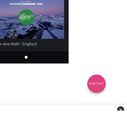
 eine Welt! - Englisch
KONTAKT
✕
AGB
Datenschutz
Impressum