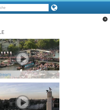
✕
LE
Stream