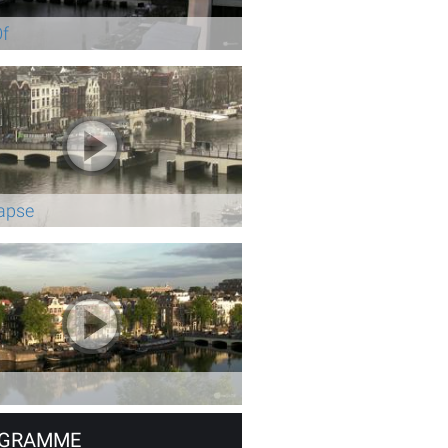
Of
apse
t
GRAMME