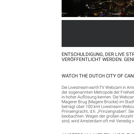
ENTSCHULDIGUNG, DER LIVE ST
VERÖFFENTLICHT WERDEN. GENI
WATCH THE DUTCH CITY OF CA
Die Livestream earthTV Webcam in Ams
der sogenannten Metropole der Freiheit:
in hoher Auflösung kennen. Die Webcam i
Magerer Brug (Magere Brücke) im Stad
beträgt über 100 km! Livestream Webca
Prinsengracht, d.h. „Prinzengraben“. S
beobachten. Wegen der großen Anzahl d
sind, wird Amsterdam oft mit Venedig v