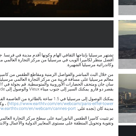
أفضل منظر لكاميرا الويب في مرسيليا من مركز التجارة العالمي مرس
وكاتدرائية مرسيليا الشهيرة.
من خلال البث المباشر والفواصل الزمنية ومقاطع الطقس من كامي
معالم مرسيليا على مسافة قريبة من مركز التجارة العالمي مرسيليا 
بقصر دو فارو. يمكنك السير إلى جنوب ميناء Vieux والوصول إلى Notre-Dame de la Garde الرائع.
يمكنك الوصول إلى مرسيليا في 1.5 ساعة بالطائرة من العاصمة الفرنسية باريس (قم بزيارة هنا:
https://www.earthtv.com/en/webcam/paris-eiffel-tower
) ، و
مدينة كان (تجده على:
ww.earthtv.com/en/webcam/cannes-port
تم تثبيت كاميرا الطقس البانورامية على سطح مركز التجارة العالمي
وتقوية وتحويل المنطقة على مستوى المعايير الدولية والأعمال والابتك