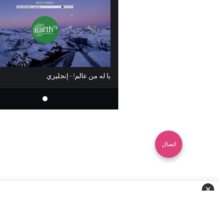
يا له من عالم! - إنجليزي
اتصال
✕
اتصال
الشروط
الخصوصية
ا