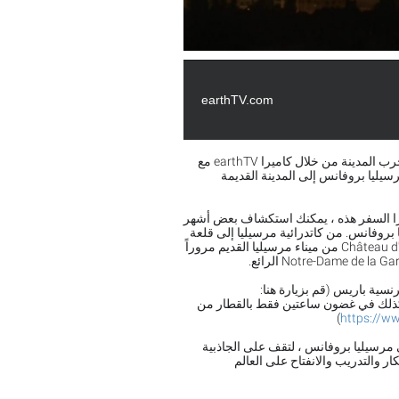
earthTV.com
تشتهر مرسيليا بإنتاجها الثقافي الهام وكونها أقدم مدينة في فرنسا. جرب المدينة من خلال كاميرا earthTV مع
يليا بروفانس إلى المدينة القديمة
را السفر هذه ، يمكنك استكشاف بعض أشهر
بروفانس. من كاتدرائية مرسيليا إلى قلعة
سان جان ومتحف الحضارات الأوروبية والمتوسطية. قم بجولة في Château d'If من ميناء مرسيليا القديم مروراً
كذلك في غضون ساعتين فقط بالقطار من
)
https://w
 مرسيليا بروفانس ، لتقف على الجاذبية
ار والتدريب والانفتاح على العالم