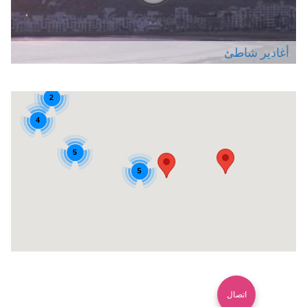
أغادير شاطئ
2
4
5
5
اتصال