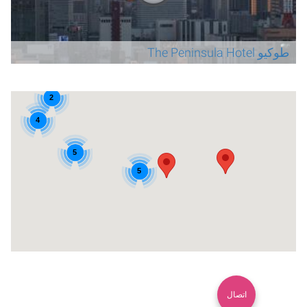
طوكيو The Peninsula Hotel
2
4
5
5
اتصال