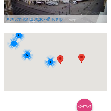
Хельсинки Шведский театр
2
4
5
5
КОНТАКТ