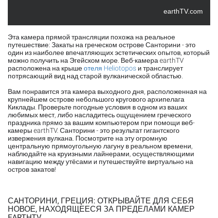
earthTV.com
Эта камера прямой трансляции похожа на реальное
путешествие: Закаты на греческом острове Санторини - это
один из наиболее впечатляющих эстетических опытов, который
можно получить на Эгейском море. Веб-камера earthTV
расположена на крыше
отеля Heliotopos
и транслирует
потрясающий вид над старой вулканической областью.
Вам понравится эта камера выходного дня, расположенная на
крупнейшем острове небольшого кругового архипелага
Киклады. Проверьте погодные условия в одном из ваших
любимых мест, либо насладитесь ощущением греческого
праздника прямо за вашим компьютером при помощи веб-
камеры earthTV. Санторини - это результат гигантского
извержения вулкана. Посмотрите на эту огромную
центральную прямоугольную лагуну в реальном времени,
наблюдайте на круизными лайнерами, осуществляющими
навигацию между утёсами и путешествуйте виртуально на
остров закатов!
СAНТОРИНИ, ГРЕЦИЯ: ОТКРЫВАЙТЕ ДЛЯ СЕБЯ
НОВОЕ, НАХОДЯЩЕЕСЯ ЗА ПРЕДЕЛАМИ КАМЕР
EARTHTV