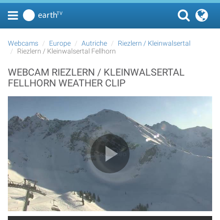
Webcams
Europe
Autriche
Riezlern / Kleinwalsertal
Riezlern / Kleinwalsertal Fellhorn
WEBCAM RIEZLERN / KLEINWALSERTAL
FELLHORN WEATHER CLIP
Play Video