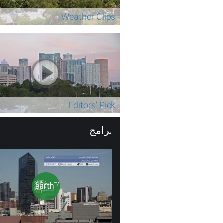
Weather Clips
Editors' Pick
برامج