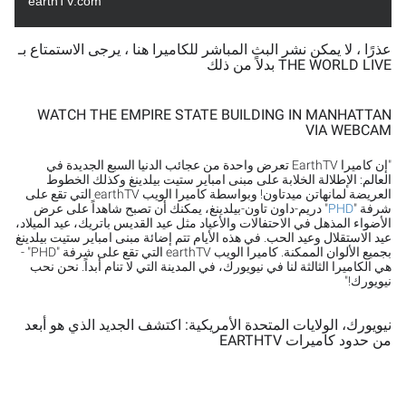
earthTV.com
عذرًا ، لا يمكن نشر البث المباشر للكاميرا هنا ، يرجى الاستمتاع بـ
THE WORLD LIVE بدلاً من ذلك
WATCH THE EMPIRE STATE BUILDING IN MANHATTAN
VIA WEBCAM
"إن كاميرا EarthTV تعرض واحدة من عجائب الدنيا السبع الجديدة في
العالم: الإطلالة الخلابة على مبنى امباير ستيت بيلدينغ وكذلك الخطوط
العريضة لمانهاتن ميدتاون! وبواسطة كاميرا الويب earthTV التي تقع على
شرفة "
PHD
" دريم-داون تاون-بيلدينغ، يمكنك أن تصبح شاهداً على عرض
الأضواء المذهل في الاحتفالات والأعياد مثل عيد القديس باتريك، عيد الميلاد،
عيد الاستقلال وعيد الحب. في هذه الأيام تتم إضائة مبنى امباير ستيت بيلدينغ
بجميع الألوان الممكنة. كاميرا الويب earthTV التي تقع على شرفة "PHD" -
هي الكاميرا الثالثة لنا في نيويورك، في المدينة التي لا تنام أبداً. نحن نحب
نيويورك!"
نيويورك، الولايات المتحدة الأمريكية: اكتشف الجديد الذي هو أبعد
من حدود كاميرات EARTHTV