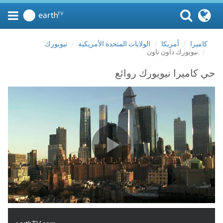
كاميرا
أمريكا
الولايات المتحدة الأمريكية
نيويورك
نيويورك داون تاون
حي كاميرا نيويورك روائع
Play Video