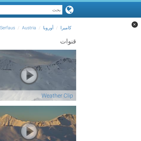
✕
كاميرا
أوروبا
Austria
Serfaus
قنوات
Weather Clip