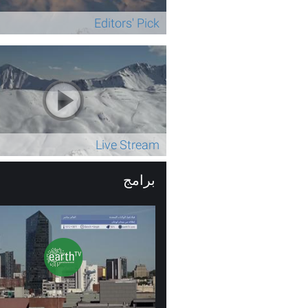
Editors' Pick
Live Stream
برامج